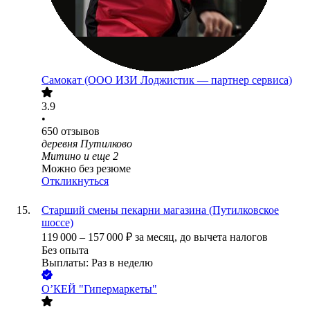
Самокат (ООО ИЗИ Лоджистик — партнер сервиса)
3.9
•
650
отзывов
деревня Путилково
Митино
и еще
2
Можно без резюме
Откликнуться
Старший смены пекарни магазина (Путилковское
шоссе)
119 000
–
157 000
₽
за месяц,
до вычета налогов
Без опыта
Выплаты: Раз в неделю
О’КЕЙ "Гипермаркеты"