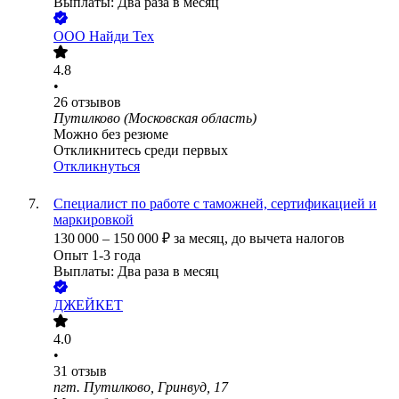
Выплаты: Два раза в месяц
ООО
Найди Тех
4.8
•
26
отзывов
Путилково (Московская область)
Можно без резюме
Откликнитесь среди первых
Откликнуться
Специалист по работе с таможней, сертификацией и
маркировкой
130 000
–
150 000
₽
за месяц,
до вычета налогов
Опыт 1-3 года
Выплаты: Два раза в месяц
ДЖЕЙКЕТ
4.0
•
31
отзыв
пгт. Путилково, Гринвуд, 17