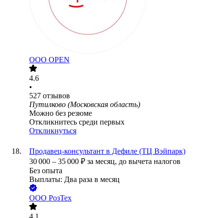
ООО
OPEN
4.6
•
527
отзывов
Путилково (Московская область)
Можно без резюме
Откликнитесь среди первых
Откликнуться
Продавец-консультант в Дефиле (ТЦ Вэйпарк)
30 000
–
35 000
₽
за месяц,
до вычета налогов
Без опыта
Выплаты: Два раза в месяц
ООО
РозТех
4.1