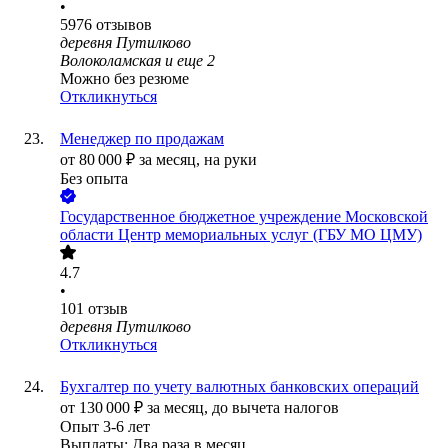
•
5976
отзывов
деревня Путилково
Волоколамская
и еще
2
Можно без резюме
Откликнуться
Менеджер по продажам
от
80 000
₽
за месяц,
на руки
Без опыта
Государственное бюджетное учреждение Московской
области Центр мемориальных услуг (ГБУ МО ЦМУ)
4.7
•
101
отзыв
деревня Путилково
Откликнуться
Бухгалтер по учету валютных банковских операций
от
130 000
₽
за месяц,
до вычета налогов
Опыт 3-6 лет
Выплаты: Два раза в месяц