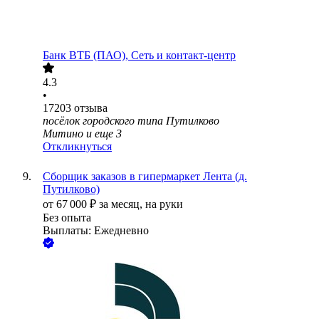
Банк ВТБ (ПАО), Сеть и контакт-центр
4.3
•
17203
отзыва
посёлок городского типа Путилково
Митино
и еще
3
Откликнуться
Сборщик заказов в гипермаркет Лента (д.
Путилково)
от
67 000
₽
за месяц,
на руки
Без опыта
Выплаты: Ежедневно