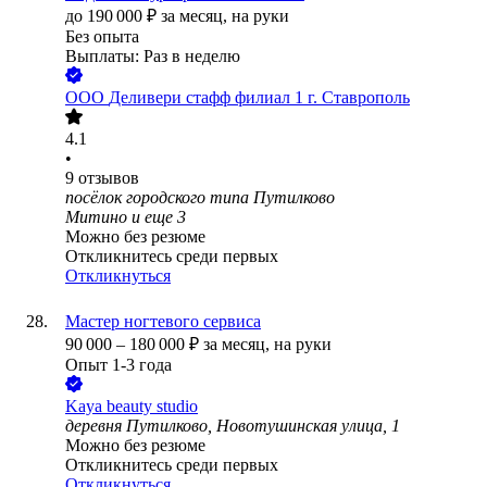
до
190 000
₽
за месяц,
на руки
Без опыта
Выплаты: Раз в неделю
ООО
Деливери стафф филиал 1 г. Ставрополь
4.1
•
9
отзывов
посёлок городского типа Путилково
Митино
и еще
3
Можно без резюме
Откликнитесь среди первых
Откликнуться
Мастер ногтевого сервиса
90 000
–
180 000
₽
за месяц,
на руки
Опыт 1-3 года
Kaya beauty studio
деревня Путилково, Новотушинская улица, 1
Можно без резюме
Откликнитесь среди первых
Откликнуться