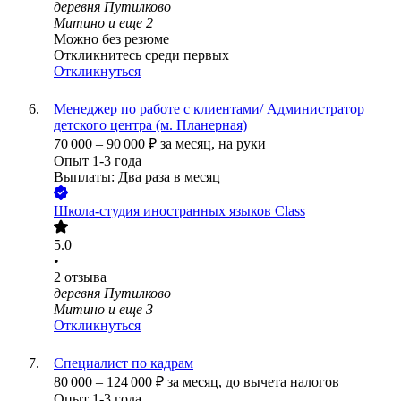
деревня Путилково
Митино
и еще
2
Можно без резюме
Откликнитесь среди первых
Откликнуться
Менеджер по работе с клиентами/ Администратор
детского центра (м. Планерная)
70 000
–
90 000
₽
за месяц,
на руки
Опыт 1-3 года
Выплаты: Два раза в месяц
Школа-студия иностранных языков Class
5.0
•
2
отзыва
деревня Путилково
Митино
и еще
3
Откликнуться
Специалист по кадрам
80 000
–
124 000
₽
за месяц,
до вычета налогов
Опыт 1-3 года