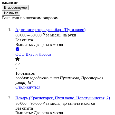
вакансии
В мессенджер
На почту
Вакансии по похожим запросам
Администратор суши-бара (Путилково)
60 000
–
80 000
₽
за месяц,
на руки
Без опыта
Выплаты: Два раза в месяц
ООО
Вкус и Лосось
4.4
•
16
отзывов
посёлок городского типа Путилково, Просторная
улица, 1к1
Откликнуться
Пекарь (Красногорск, Путилково, Новотушинская, 2)
80 000
–
95 000
₽
за месяц,
до вычета налогов
Без опыта
Выплаты: Два раза в месяц