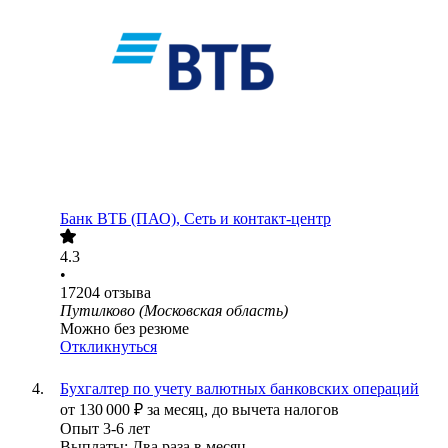
Банк ВТБ (ПАО), Сеть и контакт-центр
4.3
•
17204
отзыва
Путилково (Московская область)
Можно без резюме
Откликнуться
Бухгалтер по учету валютных банковских операций
от
130 000
₽
за месяц,
до вычета налогов
Опыт 3-6 лет
Выплаты: Два раза в месяц