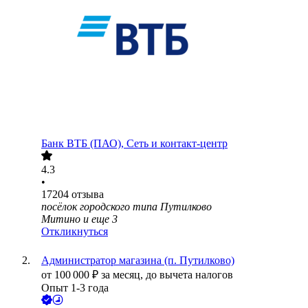
Банк ВТБ (ПАО), Сеть и контакт-центр
4.3
•
17204
отзыва
посёлок городского типа Путилково
Митино
и еще
3
Откликнуться
Администратор магазина (п. Путилково)
от
100 000
₽
за месяц,
до вычета налогов
Опыт 1-3 года