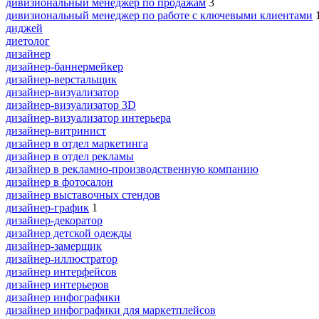
дивизиональный менеджер по продажам
3
дивизиональный менеджер по работе с ключевыми клиентами
диджей
диетолог
дизайнер
дизайнер-баннермейкер
дизайнер-верстальщик
дизайнер-визуализатор
дизайнер-визуализатор 3D
дизайнер-визуализатор интерьера
дизайнер-витринист
дизайнер в отдел маркетинга
дизайнер в отдел рекламы
дизайнер в рекламно-производственную компанию
дизайнер в фотосалон
дизайнер выставочных стендов
дизайнер-график
1
дизайнер-декоратор
дизайнер детской одежды
дизайнер-замерщик
дизайнер-иллюстратор
дизайнер интерфейсов
дизайнер интерьеров
дизайнер инфографики
дизайнер инфографики для маркетплейсов