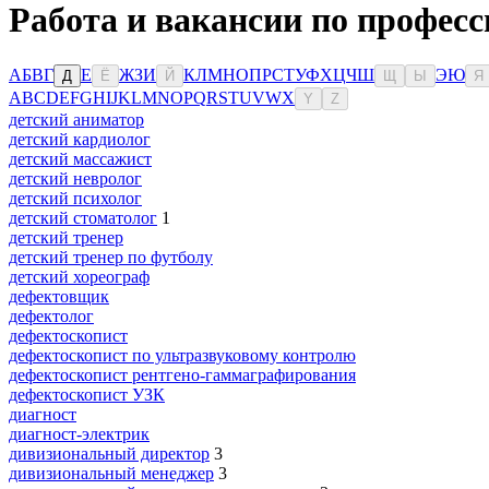
Работа и вакансии по професс
А
Б
В
Г
Е
Ж
З
И
К
Л
М
Н
О
П
Р
С
Т
У
Ф
Х
Ц
Ч
Ш
Э
Ю
Д
Ё
Й
Щ
Ы
Я
A
B
C
D
E
F
G
H
I
J
K
L
M
N
O
P
Q
R
S
T
U
V
W
X
Y
Z
детский аниматор
детский кардиолог
детский массажист
детский невролог
детский психолог
детский стоматолог
1
детский тренер
детский тренер по футболу
детский хореограф
дефектовщик
дефектолог
дефектоскопист
дефектоскопист по ультразвуковому контролю
дефектоскопист рентгено-гаммаграфирования
дефектоскопист УЗК
диагност
диагност-электрик
дивизиональный директор
3
дивизиональный менеджер
3