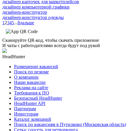
дизайнер карточек для маркетплейсов
дизайнер компьютерной графики
дизайнер-конструктор
дизайнер-конструктор одежды
1
2
3
4
5
...
8
дальше
Сканируйте QR-код, чтобы скачать приложение
И чаты с работодателями всегда будут под рукой
HeadHunter
Размещение вакансий
Поиск по резюме
О компании
Наши вакансии
Реклама на сайте
Требования к ПО
Безопасный HeadHunter
HeadHunter API
Партнерам
Инвесторам
Каталог компаний
Поиск по вакансиям в Путилково (Московская область)
Сетка: соцсеть для нетворкинга