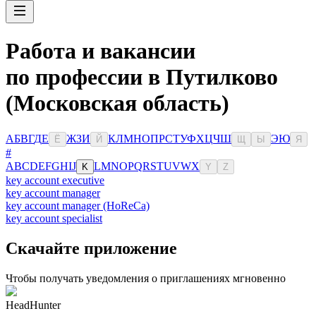
Работа и вакансии
по профессии в Путилково
(Московская область)
А
Б
В
Г
Д
Е
Ж
З
И
К
Л
М
Н
О
П
Р
С
Т
У
Ф
Х
Ц
Ч
Ш
Э
Ю
Ё
Й
Щ
Ы
Я
#
A
B
C
D
E
F
G
H
I
J
L
M
N
O
P
Q
R
S
T
U
V
W
X
K
Y
Z
key account executive
key account manager
key account manager (HoReCa)
key account specialist
Скачайте приложение
Чтобы получать уведомления о приглашениях мгновенно
HeadHunter