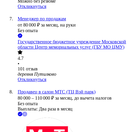
Можно без резюме
Откликнуться
Менеджер по продажам
от
80 000
₽
за месяц,
на руки
Без опыта
Государственное бюджетное учреждение Московской
области Центр мемориальных услуг (ГБУ МО ЦМУ)
4.7
•
101
отзыв
деревня Путилково
Откликнуться
Продавец в салон МТС (ТЦ Вэй парк)
80 000
–
110 000
₽
за месяц,
до вычета налогов
Без опыта
Выплаты: Два раза в месяц