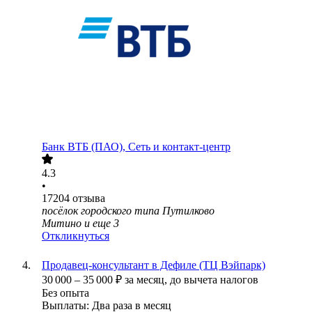
Банк ВТБ (ПАО), Сеть и контакт-центр
4.3
•
17204
отзыва
посёлок городского типа Путилково
Митино
и еще
3
Откликнуться
Продавец-консультант в Дефиле (ТЦ Вэйпарк)
30 000
–
35 000
₽
за месяц,
до вычета налогов
Без опыта
Выплаты: Два раза в месяц