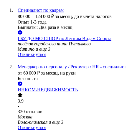
Специалист по кадрам
80 000
–
124 000
₽
за месяц,
до вычета налогов
Опыт 1-3 года
Выплаты: Два раза в месяц
ГБУ ДО МО СШОР по Летним Видам Спорта
посёлок городского типа Путилково
Митино
и еще
3
Откликнуться
Менеджер по персоналу / Рекрутер / HR - специалист
от
60 000
₽
за месяц,
на руки
Без опыта
ИНКОМ-НЕДВИЖИМОСТЬ
3.9
•
320
отзывов
Москва
Волоколамская
и еще
3
Откликнуться