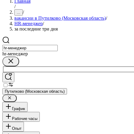
Главная
/
/
...
вакансии в Путилково (Московская область)
/
HR-менеджер
/
за последние три дня
hr-менеджер
Путилково (Московская область)
График
Рабочие часы
Опыт