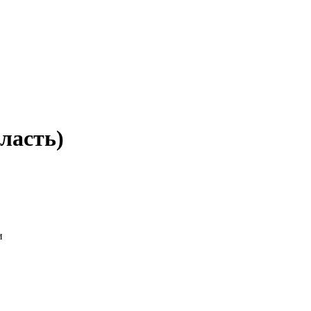
ласть)
и