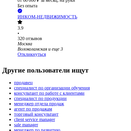
от
60 000
₽
за месяц,
на руки
Без опыта
ИНКОМ-НЕДВИЖИМОСТЬ
3.9
•
320
отзывов
Москва
Волоколамская
и еще
3
Откликнуться
Другие пользователи ищут
продавец
специалист по организации обучения
консультант по работе с клиентами
специалист по продукции
менеджер отдела продаж
агент по продажам
торговый консультант
client service manager
sale manager
менеджер по развитию