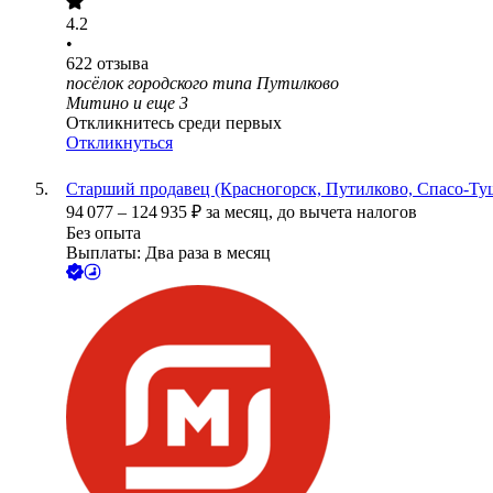
4.2
•
622
отзыва
посёлок городского типа Путилково
Митино
и еще
3
Откликнитесь среди первых
Откликнуться
Старший продавец (Красногорск, Путилково, Спасо-Ту
94 077
–
124 935
₽
за месяц,
до вычета налогов
Без опыта
Выплаты: Два раза в месяц