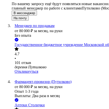
По вашему запросу ещё будут появляться новые вакансии
главный менеджер по работе с клиентами
Путилково (Мос
В мессенджер
На почту
Менеджер по продажам
от
80 000
₽
за месяц,
на руки
Без опыта
Государственное бюджетное учреждение Московской о
4.7
•
101
отзыв
деревня Путилково
Откликнуться
Фармацевт-провизор (Путилково)
от
80 000
₽
за месяц,
на руки
Опыт 1-3 года
Выплаты: Два раза в месяц
Аптеки Столички