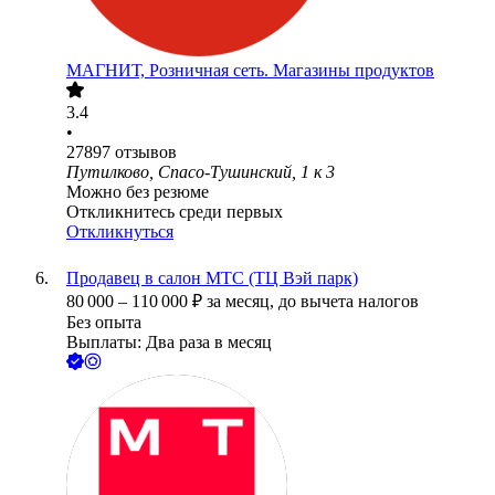
МАГНИТ, Розничная сеть. Магазины продуктов
3.4
•
27897
отзывов
Путилково, Спасо-Тушинский, 1 к 3
Можно без резюме
Откликнитесь среди первых
Откликнуться
Продавец в салон МТС (ТЦ Вэй парк)
80 000
–
110 000
₽
за месяц,
до вычета налогов
Без опыта
Выплаты: Два раза в месяц