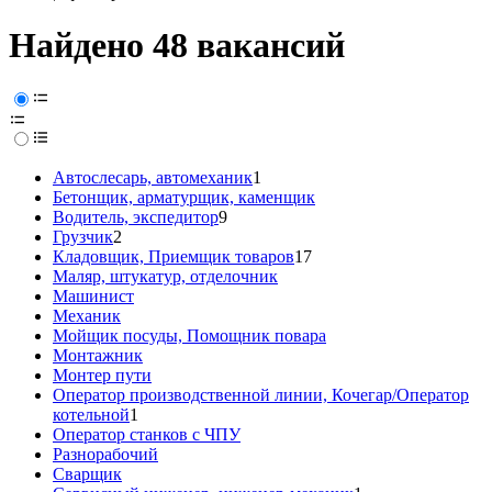
Найдено 48 вакансий
Автослесарь, автомеханик
1
Бетонщик, арматурщик, каменщик
Водитель, экспедитор
9
Грузчик
2
Кладовщик, Приемщик товаров
17
Маляр, штукатур, отделочник
Машинист
Механик
Мойщик посуды, Помощник повара
Монтажник
Монтер пути
Оператор производственной линии, Кочегар/Оператор
котельной
1
Оператор станков с ЧПУ
Разнорабочий
Сварщик