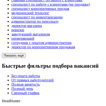
главный специалист по работе с клиентами
специалист по работе с клиентами (не продажи)
специалист корпоративных продаж
медицинский технолог
специалист по инвентаризации
администратор по персоналу
директор магазина
ревизор
заведующий магазином
проверяющий
сотрудник с опытом администратора
директор по корпоративным продажам
Показать ещё
Быстрые фильтры подбора вакансий
Без опыта работы
От прямых работодателей
Полная занятость
Полный день
Сменный график
HeadHunter