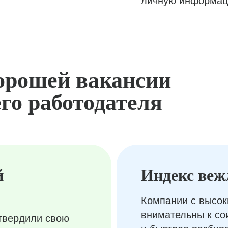
личную информац
орошей вакансии
го работодателя
й
Индекс веж
Компании с высок
внимательны к с
твердили свою