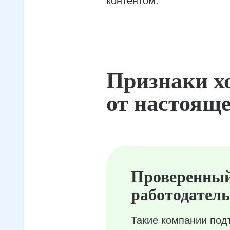
контентом.
Признаки х
от настояще
Проверенны
работодатель
Такие компании под