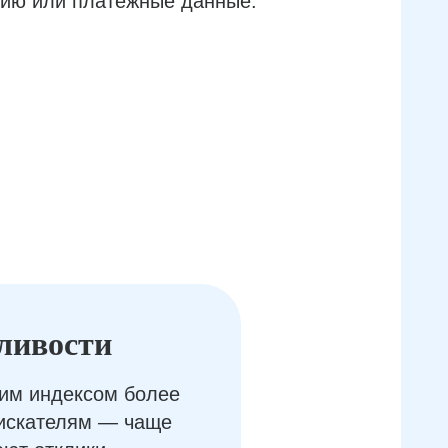
ию или платёжные данные.
ливости
им индексом более
оискателям — чаще