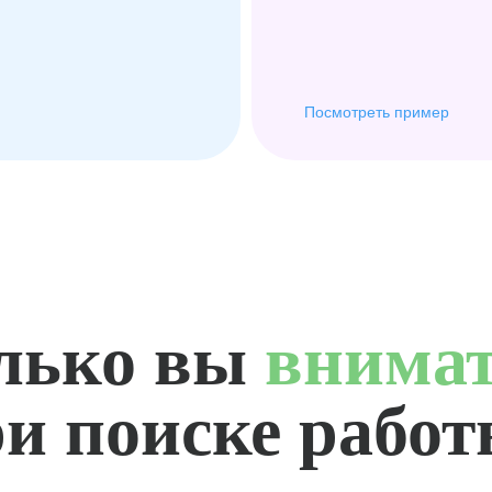
Посмотреть пример
лько вы
внима
и поиске рабо