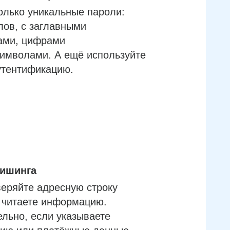
олько уникальные пароли:
лов, с заглавными
ами, цифрами
имволами. А ещё используйте
утентификацию.
фишинга
еряйте адресную строку
м читаете информацию.
льно, если указываете