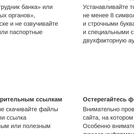
трудник банка» или
Устанавливайте т
ых органов»,
не менее 8 симво
ске и не озвучивайте
и строчными букв
или паспортные
и специальными с
двухфакторную а
озрительным ссылкам
Остерегайтесь 
не скачивайте файлы
Внимательно пров
ли ссылка
сайта, на которо
ным или полезным
Особенно внимате