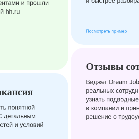
и быстрее разбир
ентами и прошли
й hh.ru
Посмотреть пример
Отзывы со
Виджет Dream Job
акансия
реальных сотрудн
узнать подводные
ть понятной
в компании и при
С детальным
решение о трудоу
стей и условий