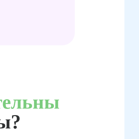
тельны
ты?