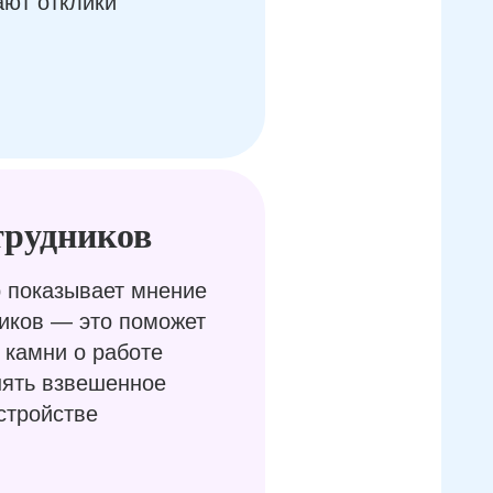
ают отклики
трудников
 показывает мнение
иков — это поможет
 камни о работе
нять взвешенное
стройстве