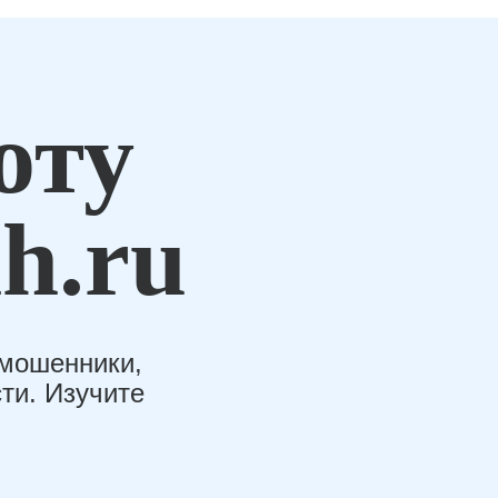
оту
h.ru
-мошенники,
ти. Изучите