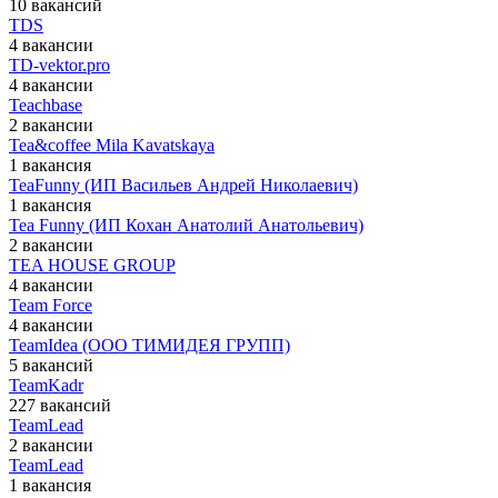
10 вакансий
TDS
4 вакансии
TD-vektor.pro
4 вакансии
Teachbase
2 вакансии
Tea&coffee Mila Kavatskaya
1 вакансия
TeaFunny (ИП Васильев Андрей Николаевич)
1 вакансия
Tea Funny (ИП Кохан Анатолий Анатольевич)
2 вакансии
TEA HOUSE GROUP
4 вакансии
Team Force
4 вакансии
TeamIdea (ООО ТИМИДЕЯ ГРУПП)
5 вакансий
TeamKadr
227 вакансий
TeamLead
2 вакансии
TeamLead
1 вакансия