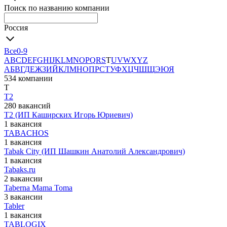
Поиск по названию компании
Россия
Все
0-9
A
B
C
D
E
F
G
H
I
J
K
L
M
N
O
P
Q
R
S
T
U
V
W
X
Y
Z
А
Б
В
Г
Д
Е
Ж
З
И
Й
К
Л
М
Н
О
П
Р
С
Т
У
Ф
Х
Ц
Ч
Ш
Щ
Э
Ю
Я
534 компании
T
T2
280 вакансий
T2 (ИП Каширских Игорь Юриевич)
1 вакансия
TABACHOS
1 вакансия
Tabak City (ИП Шашкин Анатолий Александрович)
1 вакансия
Tabaks.ru
2 вакансии
Taberna Mama Toma
3 вакансии
Tabler
1 вакансия
TABLOGIX