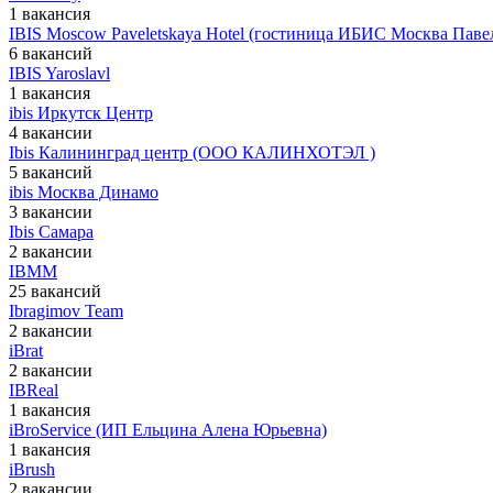
1 вакансия
IBIS Moscow Paveletskaya Hotel (гостиница ИБИС Москва Паве
6 вакансий
IBIS Yaroslavl
1 вакансия
ibis Иркутск Центр
4 вакансии
Ibis Калининград центр (ООО КАЛИНХОТЭЛ )
5 вакансий
ibis Москва Динамо
3 вакансии
Ibis Самара
2 вакансии
IBMM
25 вакансий
Ibragimov Team
2 вакансии
iBrat
2 вакансии
IBReal
1 вакансия
iBroService (ИП Ельцина Алена Юрьевна)
1 вакансия
iBrush
2 вакансии