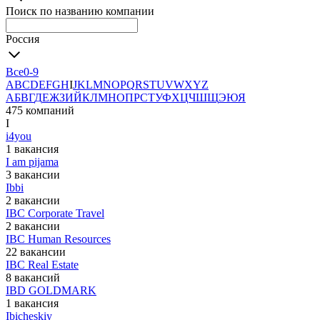
Поиск по названию компании
Россия
Все
0-9
A
B
C
D
E
F
G
H
I
J
K
L
M
N
O
P
Q
R
S
T
U
V
W
X
Y
Z
А
Б
В
Г
Д
Е
Ж
З
И
Й
К
Л
М
Н
О
П
Р
С
Т
У
Ф
Х
Ц
Ч
Ш
Щ
Э
Ю
Я
475 компаний
I
i4you
1 вакансия
I am pijama
3 вакансии
Ibbi
2 вакансии
IBC Corporate Travel
2 вакансии
IBC Human Resources
22 вакансии
IBC Real Estate
8 вакансий
IBD GOLDMARK
1 вакансия
Ibicheskiy