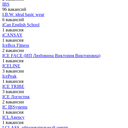
IBS
96 вакансий
I.B.W. ideal basic wear
6 вакансий
iCan English School
1 вакансия
iCANSAY
1 вакансия
IceBox Fitness
2 вакансии
ICE FACE (ИП Любовина Виктория Викторовна)
1 вакансия
ICELINE
3 вакансии
IcePeak
1 вакансия
ICE TRIBE
3 вакансии
ICE Логистик
2 вакансии
IC IBSystems
1 вакансия
ICL Agency
1 вакансия
I CLASS, образовательный центр