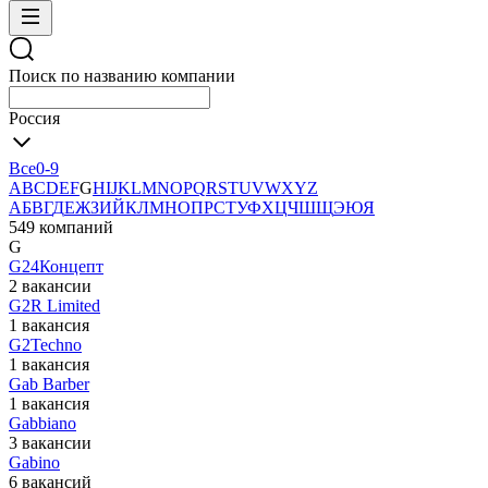
Поиск по названию компании
Россия
Все
0-9
A
B
C
D
E
F
G
H
I
J
K
L
M
N
O
P
Q
R
S
T
U
V
W
X
Y
Z
А
Б
В
Г
Д
Е
Ж
З
И
Й
К
Л
М
Н
О
П
Р
С
Т
У
Ф
Х
Ц
Ч
Ш
Щ
Э
Ю
Я
549 компаний
G
G24Концепт
2 вакансии
G2R Limited
1 вакансия
G2Techno
1 вакансия
Gab Barber
1 вакансия
Gabbiano
3 вакансии
Gabino
6 вакансий