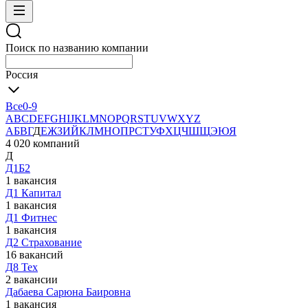
Поиск по названию компании
Россия
Все
0-9
A
B
C
D
E
F
G
H
I
J
K
L
M
N
O
P
Q
R
S
T
U
V
W
X
Y
Z
А
Б
В
Г
Д
Е
Ж
З
И
Й
К
Л
М
Н
О
П
Р
С
Т
У
Ф
Х
Ц
Ч
Ш
Щ
Э
Ю
Я
4 020 компаний
Д
Д1Б2
1 вакансия
Д1 Капитал
1 вакансия
Д1 Фитнес
1 вакансия
Д2 Страхование
16 вакансий
Д8 Тех
2 вакансии
Дабаева Сарюна Баировна
1 вакансия