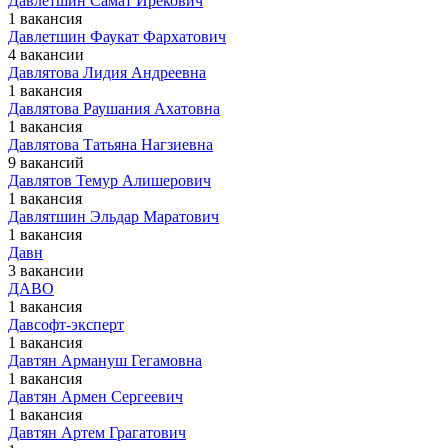
Давлетшин Самат Ирекович
1 вакансия
Давлетшин Фаукат Фархатович
4 вакансии
Давлятова Лидия Андреевна
1 вакансия
Давлятова Раушания Ахатовна
1 вакансия
Давлятова Татьяна Нагзиевна
9 вакансий
Давлятов Темур Алишерович
1 вакансия
Давлятшин Эльдар Маратович
1 вакансия
Давн
3 вакансии
ДАВО
1 вакансия
Давсофт-эксперт
1 вакансия
Давтян Армануш Гегамовна
1 вакансия
Давтян Армен Сергеевич
1 вакансия
Давтян Артем Грагатович