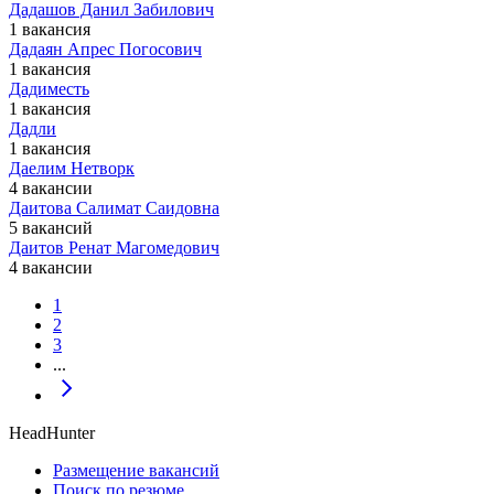
Дадашов Данил Забилович
1 вакансия
Дадаян Апрес Погосович
1 вакансия
Дадиместь
1 вакансия
Дадли
1 вакансия
Даелим Нетворк
4 вакансии
Даитова Салимат Саидовна
5 вакансий
Даитов Ренат Магомедович
4 вакансии
1
2
3
...
HeadHunter
Размещение вакансий
Поиск по резюме