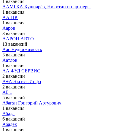
1 вакансия
ААМГКА Кушнарёв, Никитин и партнеры
1 вакансия
АА-ПК
1 вакансия
Аарон
3 вакансии
ААРОН АВТО
13 вакансий
Аас Недвижимость
3 вакансии
Аатлон
1 вакансия
АА ФУД СЕРВИС
2 вакансии
А+А Эксист-Инфо
2 вакансии
АБ 1
5 вакансий
Абагян Григорий Артурович
1 вакансия
Абада
6 вакансий
Абадек
1 вакансия