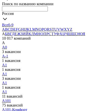
Поиск по названию компании
Россия
Все
0-9
A
B
C
D
E
F
G
H
I
J
K
L
M
N
O
P
Q
R
S
T
U
V
W
X
Y
Z
А
Б
В
Г
Д
Е
Ж
З
И
Й
К
Л
М
Н
О
П
Р
С
Т
У
Ф
Х
Ц
Ч
Ш
Щ
Э
Ю
Я
10 017 компаний
А
А0
3 вакансии
А-1
1 вакансия
А1
1 вакансия
А1
3 вакансии
А1
1 вакансия
А1
11 вакансий
А101
75 вакансий
А101-Комфорт