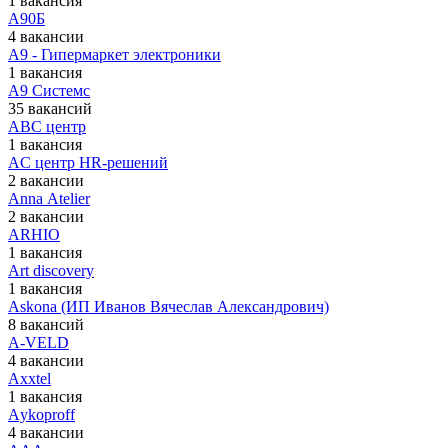
1 вакансия
А90Б
4 вакансии
А9 - Гипермаркет электроники
1 вакансия
А9 Системс
35 вакансий
АBC центр
1 вакансия
АC центр HR-решений
2 вакансии
Аnna Аtelier
2 вакансии
АRHIO
1 вакансия
Аrt discovery
1 вакансия
Аskona (ИП Иванов Вячеслав Александрович)
8 вакансий
А-VELD
4 вакансии
Аxxtel
1 вакансия
Аykoproff
4 вакансии