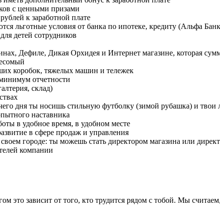
ков с ценными призами
рублей к заработной плате
ся льготные условия от банка по ипотеке, кредиту (Альфа Бан
для детей сотрудников
зинах, Дефиле, Дикая Орхидея и Интернет магазине, которая су
весомый
ьших коробок, тяжелых машин и тележек
, минимум отчетности
алтерия, склад)
ствах
очего дня ты носишь стильную футболку (зимой рубашка) и тво
опытного наставника
боты в удобное время, в удобном месте
азвитие в сфере продаж и управления
в своем городе: ты можешь стать директором магазина или дирек
ителей компании
ом это зависит от того, кто трудится рядом с тобой. Мы считае