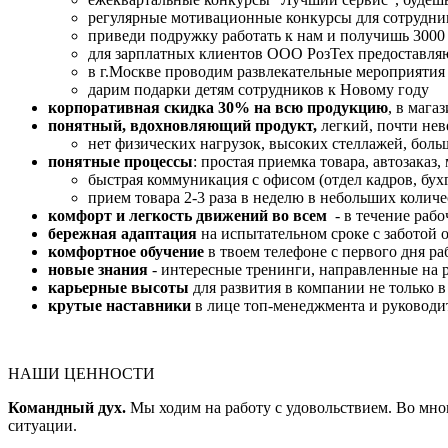
регулярные мотивационные конкурсы для сотрудни
приведи подружку работать к нам и получишь 3000 
для зарплатных клиентов ООО РозТех предоставляют
в г.Москве проводим развлекательные мероприятия 
дарим подарки детям сотрудников к Новому году
корпоративная скидка 30% на всю продукцию
, в мага
понятный, вдохновляющий продукт,
легкий, почти не
нет физических нагрузок, высоких стеллажей, бол
понятные процессы
: простая приемка товара, автозаказ
быстрая коммуникация с офисом (отдел кадров, бухг
прием товара 2-3 раза в неделю в небольших количе
комфорт
и легкость движений
во всем
- в течение раб
бережная адаптация
на испытательном сроке с заботой 
комфортное обучение
в твоем телефоне с первого дня ра
новые знания
- интересные тренинги, направленные на р
карьерные высоты
для развития в компании не только 
крутые наставники
в лице топ-менеджмента и руковод
НАШИ ЦЕННОСТИ
Командный дух.
Мы ходим на работу с удовольствием. Во мног
ситуации.