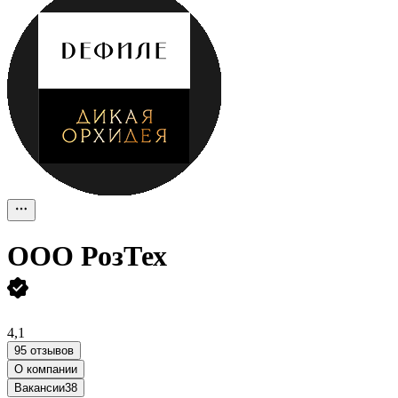
ООО
РозТех
4,1
95 отзывов
О компании
Вакансии
38