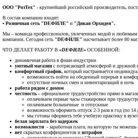
ООО "РозТех"
- крупнейший российский производитель, пост
В состав компании входят:
• Розничная сеть "
DЕФИЛЕ"
и
"Дикая Орхидея"
.
Мы – команда профессионалов, увлеченных модой и любимым де
компании. Сегодня сеть
"
DЕФИЛЕ"
насчитывает более 80 маг
ЧТО ДЕЛАЕТ РАБОТУ В
«
D
ЕФИЛЕ
»
ОСОБЕННОЙ:
динамичная работа в фэшн-индустрии
уютный магазин
с потрясающей атмосферой и дружной 
комфортный график
, который настраивается индивидуа
возможность пойти на обеденный перерыв в комфорт
отсутствие ночных смен и инвентаризаций в ночь
работа рядом с домом
честность
– официальное трудоустройство прямо в магази
оплачиваем первые часы стажировки при трудоустр
оплачиваем больничные и отпускные
возможность оформить отпуск 2-3 раза в год (по 14 д
мы готовы оформить тебе учебную практику в вузе/
белая зарплата без задержек
возможности
- заработная плата, на которую ты можешь
нет
скрытых коэффициентов и
штрафов
ежеквартальные конкурсы "Лучший сервис", будешь