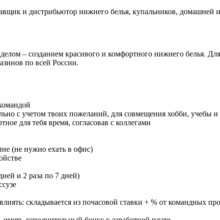
авщик и дистрибьютор нижнего белья, купальников, домашней 
лом – созданием красивого и комфортного нижнего белья. Для н
азинов по всей России.
командой
льно с учетом твоих пожеланий, для совмещения хобби, учебы и
ное для тебя время, согласовав с коллегами
не (не нужно ехать в офис)
ойстве
ней и 2 раза по 7 дней)
ссузе
 влиять: складывается из почасовой ставки + % от командных п
 иметь дополнительный бонус к заработной плате