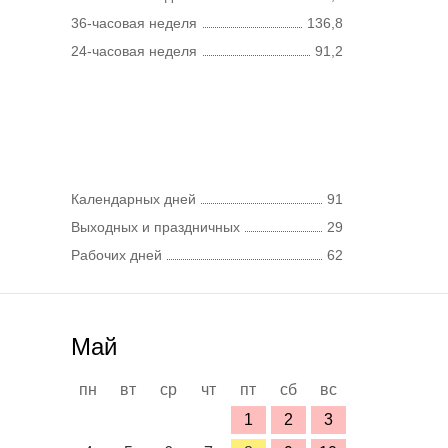
36-часовая неделя
136,8
24-часовая неделя
91,2
Календарных дней
91
Выходных и праздничных
29
Рабочих дней
62
Май
пн
вт
ср
чт
пт
сб
вс
1
2
3