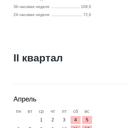
36-часовая неделя
108,0
24-часовая неделя
72,0
II квартал
Апрель
пн
вт
ср
чт
пт
сб
вс
1
2
3
4
5