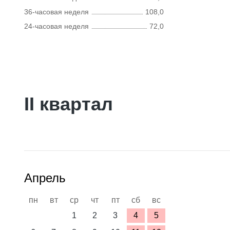
36-часовая неделя
108,0
24-часовая неделя
72,0
II квартал
Апрель
пн
вт
ср
чт
пт
сб
вс
1
2
3
4
5