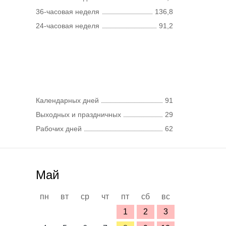
36-часовая неделя
136,8
24-часовая неделя
91,2
Календарных дней
91
Выходных и праздничных
29
Рабочих дней
62
Май
пн
вт
ср
чт
пт
сб
вс
1
2
3