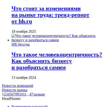
Что стоит за изменениями
на рынке труда: тренд-репорт
от hh.ru
18 ноября 2025
HR-беседы
Что такое человеко­центричность?
Как объяснить бизнесу
и разобраться самим
13 ноября 2024
Новости компаний
Новости рынка
1
2
3
4
5
6
7
8
9
10
11
...
47
дальше
HeadHunter
Размещение вакансий