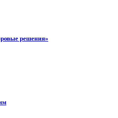
фровые решения»
мим