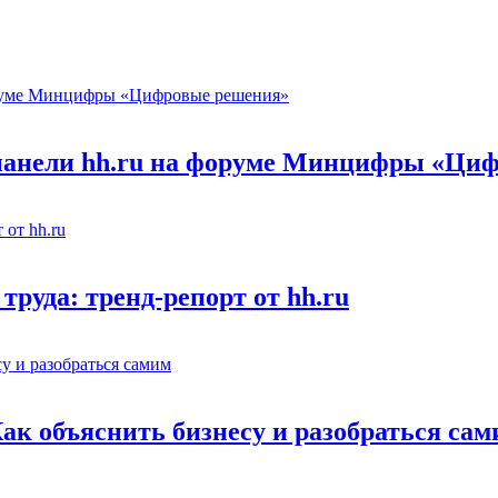
 панели hh.ru на форуме Минцифры «Ци
труда: тренд-репорт от hh.ru
Как объяснить бизнесу и разобраться са