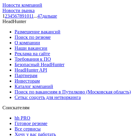
Новости компаний
Новости рынка
1
2
3
4
5
6
7
8
9
10
11
...
47
дальше
HeadHunter
Размещение вакансий
Поиск по резюме
О компании
Наши вакансии
Реклама на сайте
Требования к ПО
Безопасный HeadHunter
HeadHunter API
Партнерам
Инвесторам
Каталог компаний
Поиск по вакансиям в Путилково (Московская область)
Сетка: соцсеть для нетворкинга
Соискателям
hh PRO
Готовое резюме
Все сервисы
Хочу у вас работать