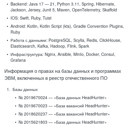
Backend:
Java 17 — 21, Python 3.11, Spring, Hibernate,
Jackson, Jersey, Junit 5, Maven, OpenTelemetry, Skaffold
IOS:
Swift, Ruby, Tuist
Android:
Kotlin, Kotlin Script (kts), Gradle Convention Plugins,
Ruby
Работа с данными:
PostgreSQL, Scylla, Redis, ClickHouse,
Elasticsearch, Kafka, Hadoop, Flink, Spark
Инфраструктура:
Nginx, Ansible, MinIo, Docker, Consul,
Grafana
Информация о правах на базы данных и программах
ЭВМ, включенных в реестр отечественного ПО
Базы данных
№ 2019670024 — «База данных HeadHunter»
№ 2019670023 — «База вакансий HeadHunter»
№ 2018620237 — «База вакансий HeadHunter»
№ 2015621803 — «База данных HeadHunter»