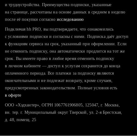
тратите много времени на поиск и вручную поднимаете
и трудоустройства. Преимущества подписки, указанные
резюме
на странице, рассчитаны на основе данных в среднем в неделю
после её покупки согласно
хотите сравнить себя с конкурентами и оценить шансы
исследованию
Подключая hh PRO, вы подтверждаете, что ознакомились
с условиями подписки и согласны с ними. Подписка даёт доступ
к функциям сервиса на срок, указанный при оформлении. Если
не отменить подписку, она автоматически продлится на тот же
срок. Вы имеете право в любое время отменить подписку
в личном кабинете — доступ к услугам сохранится до конца
оплаченного периода. Все платежи за подписку являются
окончательными и не подлежат возврату, кроме случаев,
предусмотренных законодательством. Полные условия есть
в оферте
ООО «Хэдхантер», ОГРН 1067761906805, 125047, г. Москва,
вн. тер. г. Муниципальный округ Тверской, ул. 2-я Брестская,
д. 48, помещ. 25